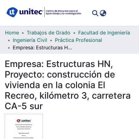
(curren
Log In
Communities
Home
Trabajos de Grado
Facultad de Ingeniería
&
Ingeniería Civil
Práctica Profesional
Collections
Empresa: Estructuras HN, Proyecto: construcción de vivienda en la colonia El Recreo, kilómetro 3, carretera CA-5 sur
All of DSpace
Empresa: Estructuras HN,
Proyecto: construcción de
Statistics
vivienda en la colonia El
Recreo, kilómetro 3, carretera
CA-5 sur