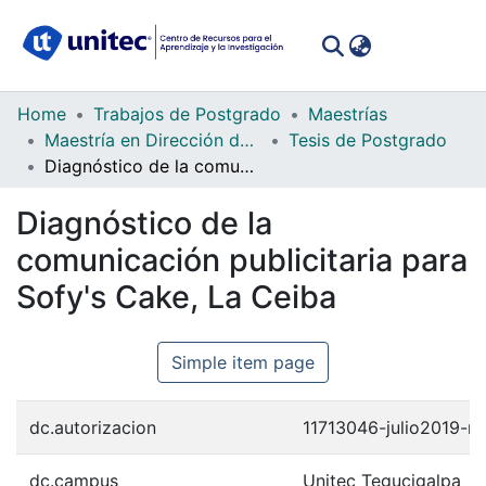
(curren
Log In
Communities
Home
Trabajos de Postgrado
Maestrías
&
Maestría en Dirección de la Comunicación Corporativa
Tesis de Postgrado
Collections
Diagnóstico de la comunicación publicitaria para Sofy's Cake, La Ceiba
All of DSpace
Diagnóstico de la
comunicación publicitaria para
Statistics
Sofy's Cake, La Ceiba
Simple item page
dc.autorizacion
11713046-julio2019-m
dc.campus
Unitec Tegucigalpa