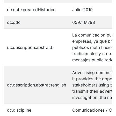
dc.date.createdHistorico
Julio-2019
dc.ddc
659.1 M798
La comunicación publi
empresas, ya que brin
dc.description.abstract
públicos meta hacien
tradicionales y no tra
mensajes publicitarios
Advertising communica
it provides the opport
dc.description.abstractenglish
stakeholders using tra
transmit their adverti
investigation, the nee
dc.discipline
Comunicaciones / Co