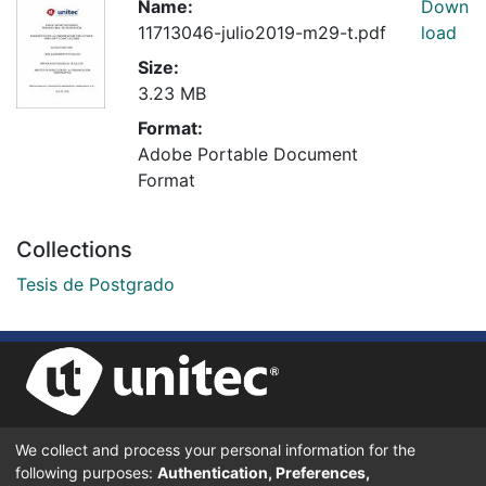
Name:
Down
11713046-julio2019-m29-t.pdf
load
Size:
3.23 MB
Format:
Adobe Portable Document
Format
Collections
Tesis de Postgrado
We collect and process your personal information for the
UNIVERSIDAD TECNOLÓGICA CENTROAMERICANA UNITEC
following purposes:
Authentication, Preferences,
BOULEVARD KENNEDY, V-782, FRENTE A RESIDENCIAL HONDURAS.