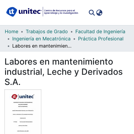
(curren
Log In
Communities
Home
Trabajos de Grado
Facultad de Ingeniería
&
Ingeniería en Mecatrónica
Práctica Profesional
Collections
Labores en mantenimiento industrial, Leche y Derivados S.A.
All of DSpace
Labores en mantenimiento
industrial, Leche y Derivados
Statistics
S.A.