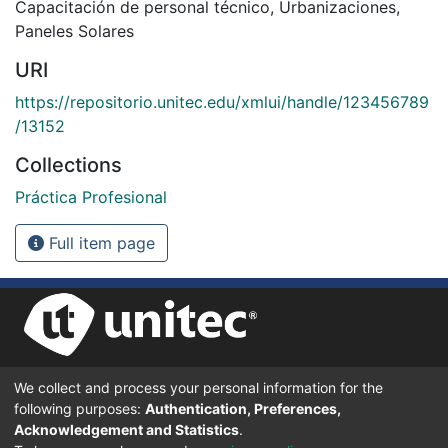
Capacitación de personal técnico
,
Urbanizaciones
,
Paneles Solares
URI
https://repositorio.unitec.edu/xmlui/handle/123456789
/13152
Collections
Práctica Profesional
Full item page
We collect and process your personal information for the
UNIVERSIDAD TECNOLÓGICA CENTROAMERICANA UNITEC
following purposes:
Authentication, Preferences,
BOULEVARD KENNEDY, V-782, FRENTE A RESIDENCIAL HONDURAS.
TEGUCIGALPA, FRANCISCO MORAZÁN, 11101
Acknowledgement and Statistics
.