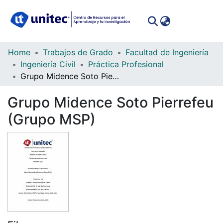
(curren
Log In
Communities
Home
Trabajos de Grado
Facultad de Ingeniería
&
Ingeniería Civil
Práctica Profesional
Collections
Grupo Midence Soto Pierrefeu (Grupo MSP)
All of DSpace
Grupo Midence Soto Pierrefeu
(Grupo MSP)
Statistics