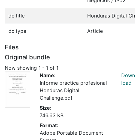
Negocios / L-02
dc.title
Honduras Digital Chal
dc.type
Article
Files
Original bundle
Now showing
1 - 1 of 1
Name:
Down
Informe práctica profesional
load
Honduras Digital
Challenge.pdf
Size:
746.63 KB
Format:
Adobe Portable Document