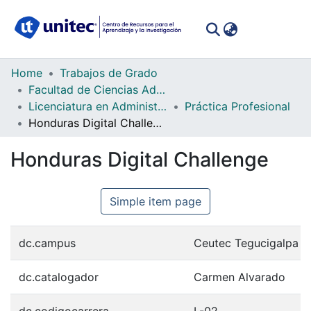
(curren
Log In
Communities
Home
Trabajos de Grado
&
Facultad de Ciencias Administrativas y Sociales
Collections
Licenciatura en Administración Industrial e Inteligencia de Negocios
Práctica Profesional
Honduras Digital Challenge
All of DSpace
Honduras Digital Challenge
Statistics
Simple item page
dc.campus
Ceutec Tegucigalpa
dc.catalogador
Carmen Alvarado