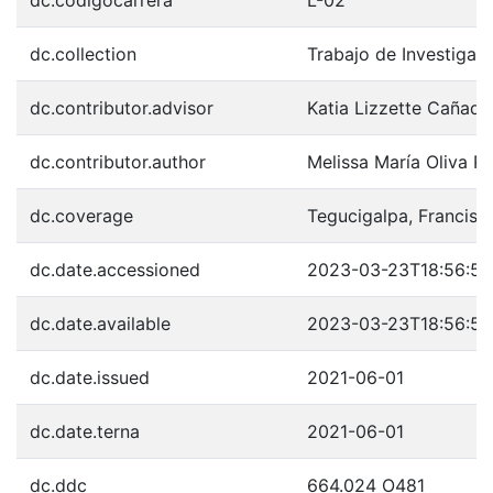
dc.codigocarrera
L-02
dc.collection
Trabajo de Investigac
dc.contributor.advisor
Katia Lizzette Cañada
dc.contributor.author
Melissa María Oliva Ri
dc.coverage
Tegucigalpa, Francis
dc.date.accessioned
2023-03-23T18:56:5
dc.date.available
2023-03-23T18:56:5
dc.date.issued
2021-06-01
dc.date.terna
2021-06-01
dc.ddc
664.024 O481