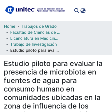
(curren
Log In
Communities
Home
Trabajos de Grado
&
Facultad de Ciencias de la Salud
Collections
Licenciatura en Medicina y Cirugía
Trabajo de Investigación
All of DSpace
Estudio piloto para evaluar la presencia de microbiota en fuentes de agua para consumo humano en comunidades ubicadas en la zona de influencia de los estudiantes en el Servicio Médico Social, FCS-UNITEC, noviembre 2021
Statistics
Estudio piloto para evaluar la
presencia de microbiota en
fuentes de agua para
consumo humano en
comunidades ubicadas en la
zona de influencia de los