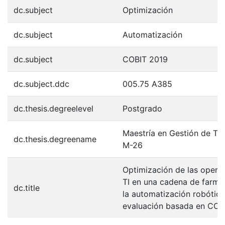
dc.subject
Optimización
dc.subject
Automatización
dc.subject
COBIT 2019
dc.subject.ddc
005.75 A385
dc.thesis.degreelevel
Postgrado
Maestría en Gestión de Tec
dc.thesis.degreename
M-26
Optimización de las opera
TI en una cadena de farm
dc.title
la automatización robótic
evaluación basada en COBI