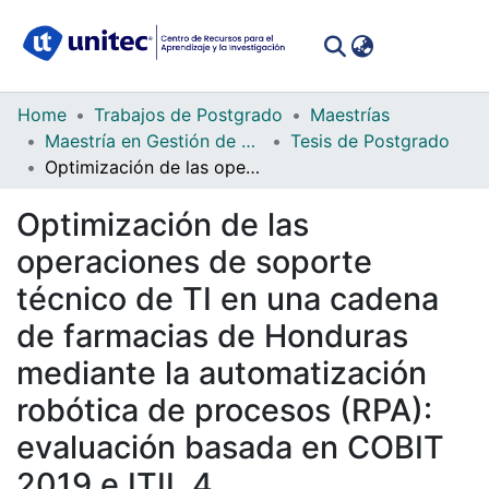
(curren
Log In
Communities
Home
Trabajos de Postgrado
Maestrías
&
Maestría en Gestión de Tecnologías de la Información
Tesis de Postgrado
Collections
Optimización de las operaciones de soporte técnico de TI en una cadena de farmacias de Honduras mediante la automatización robótica de procesos (RPA): evaluación basada en COBIT 2019 e ITIL 4
All of DSpace
Optimización de las
operaciones de soporte
Statistics
técnico de TI en una cadena
de farmacias de Honduras
mediante la automatización
robótica de procesos (RPA):
evaluación basada en COBIT
2019 e ITIL 4