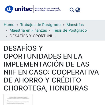
(curren
Log In
Communities
Home
Trabajos de Postgrado
Maestrías
&
Maestría en Finanzas
Tesis de Postgrado
Collections
DESAFÍOS Y OPORTUNIDADES EN LA IMPLEMENTACIÓN DE LAS NIIF EN CASO: COOPERATIVA DE AHORRO Y CRÉDITO CHOROTEGA, HONDURAS
All of DSpace
DESAFÍOS Y
OPORTUNIDADES EN LA
Statistics
IMPLEMENTACIÓN DE LAS
NIIF EN CASO: COOPERATIVA
DE AHORRO Y CRÉDITO
CHOROTEGA, HONDURAS