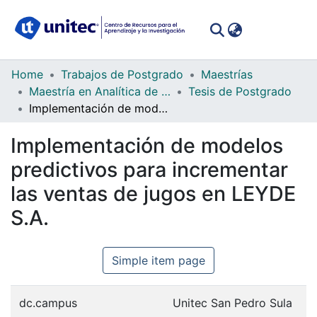
(curren
Log In
Communities
Home
Trabajos de Postgrado
Maestrías
&
Maestría en Analítica de Negocios
Tesis de Postgrado
Collections
Implementación de modelos predictivos para incrementar las ventas de jugos en LEYDE S.A.
All of DSpace
Implementación de modelos
predictivos para incrementar
Statistics
las ventas de jugos en LEYDE
S.A.
Simple item page
dc.campus
Unitec San Pedro Sula