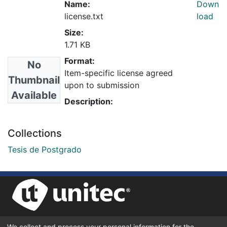
Name:
Down
license.txt
load
Size:
1.71 KB
Format:
No
Item-specific license agreed
Thumbnail
upon to submission
Available
Description:
Collections
Tesis de Postgrado
We collect and process your personal information for the