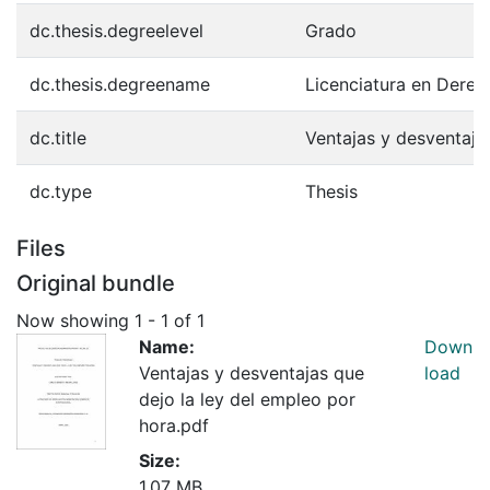
dc.thesis.degreelevel
Grado
dc.thesis.degreename
Licenciatura en Derec
dc.title
Ventajas y desventaja
dc.type
Thesis
Files
Original bundle
Now showing
1 - 1 of 1
Name:
Down
Ventajas y desventajas que
load
dejo la ley del empleo por
hora.pdf
Size:
1.07 MB