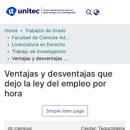
(curren
Log In
Communities
Home
Trabajos de Grado
&
Facultad de Ciencias Administrativas y Sociales
Collections
Licenciatura en Derecho
Trabajo de Investigación
All of DSpace
Ventajas y desventajas que dejo la ley del empleo por hora
Statistics
Ventajas y desventajas que
dejo la ley del empleo por
hora
Simple item page
dc.campus
Ceutec Tegucigalpa