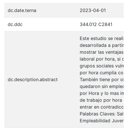
dc.date.terna
2023-04-01
dc.ddc
344.012 C2841
Este estudio se reali
desarrollada a partir
mostrar las ventajas 
laboral por hora, si 
grupos sociales vulner
por hora cumplía con l
dc.description.abstract
También tiene por obj
quedaron sin empleo a
por Hora y lo mas im
de trabajo por hora q
entrar en contradicció
Palabras Claves: Sala
Empleabilidad Juvenil