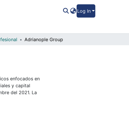
Log In
fesional
Adrianople Group
gicos enfocados en
ales y capital
mbre del 2021. La