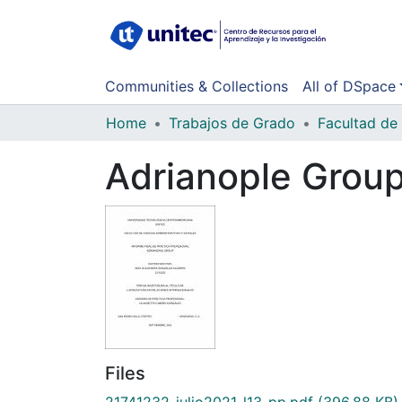
Communities & Collections
All of DSpace
Home
Trabajos de Grado
Adrianople Grou
Files
21741232-julio2021-l13-pp.pdf
(396.88 KB)