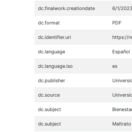
dc.finalwork.creationdate
6/1/202
dc.format
PDF
dc.identifier.uri
https://
dc.language
Español
dc.language.iso
es
dc.publisher
Univers
dc.source
Univers
dc.subject
Bienesta
dc.subject
Maltrato