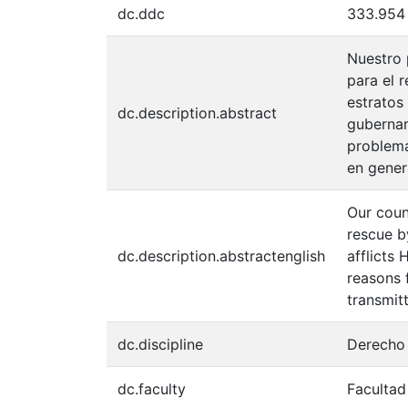
dc.ddc
333.954
Nuestro 
para el 
estratos
dc.description.abstract
gubernam
problemá
en gener
Our coun
rescue by
dc.description.abstractenglish
afflicts 
reasons 
transmit
dc.discipline
Derecho 
dc.faculty
Facultad