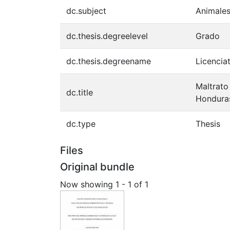
dc.subject
Animale
dc.thesis.degreelevel
Grado
dc.thesis.degreename
Licencia
Maltrato
dc.title
Hondura
dc.type
Thesis
Files
Original bundle
Now showing
1 - 1 of 1