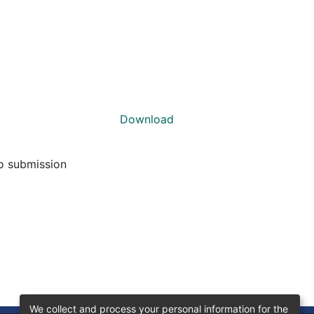
Download
to submission
We collect and process your personal information for the