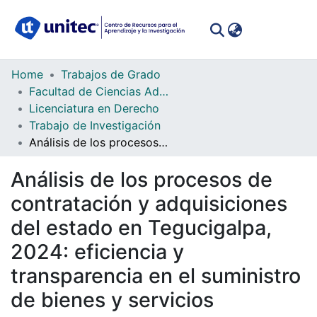
(curren
Log In
Communities
Home
Trabajos de Grado
&
Facultad de Ciencias Administrativas y Sociales
Collections
Licenciatura en Derecho
Trabajo de Investigación
All of DSpace
Análisis de los procesos de contratación y adquisiciones del estado en Tegucigalpa, 2024: eficiencia y transparencia en el suministro de bienes y servicios
Statistics
Análisis de los procesos de
contratación y adquisiciones
del estado en Tegucigalpa,
2024: eficiencia y
transparencia en el suministro
de bienes y servicios