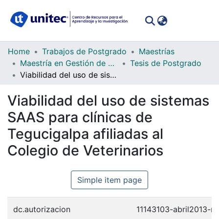
(curren
Log In
Communities
Home
Trabajos de Postgrado
Maestrías
&
Maestría en Gestión de Tecnologías de la Información
Tesis de Postgrado
Collections
Viabilidad del uso de sistemas SAAS para clínicas de Tegucigalpa afiliadas al Colegio de Veterinarios
All of DSpace
Viabilidad del uso de sistemas
SAAS para clínicas de
Statistics
Tegucigalpa afiliadas al
Colegio de Veterinarios
Simple item page
dc.autorizacion
11143103-abril2013-m