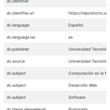
dc.identifier
dc.identifier.uri
https://repositorio.u
dc.language
Español
dc.language.iso
es
dc.publisher
Universidad Tecnológ
dc.source
Universidad Tecnológ
dc.subject
Computación en la N
dc.subject
Desarrollo Web
dc.subject
Software
dc.thesis.degreelevel
Postgrado