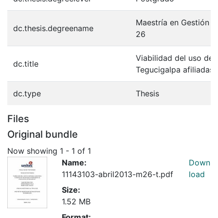
Maestría en Gestión d
dc.thesis.degreename
26
Viabilidad del uso de
dc.title
Tegucigalpa afiliadas 
dc.type
Thesis
Files
Original bundle
Now showing
1 - 1 of 1
Name:
Down
11143103-abril2013-m26-t.pdf
load
Size:
1.52 MB
Format: