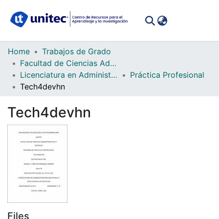
(curren
Log In
Communities
Home
Trabajos de Grado
&
Facultad de Ciencias Administrativas y Sociales
Collections
Licenciatura en Administración Industrial e Inteligencia de Negocios
Práctica Profesional
Tech4devhn
All of DSpace
Tech4devhn
Statistics
Files