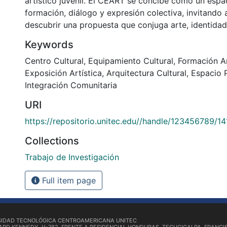
artístico juvenil. El CEART se concibe como un espa
formación, diálogo y expresión colectiva, invitando a
descubrir una propuesta que conjuga arte, identidad
Keywords
Centro Cultural
,
Equipamiento Cultural
,
Formación Ar
Exposición Artística
,
Arquitectura Cultural
,
Espacio 
Integración Comunitaria
URI
https://repositorio.unitec.edu//handle/123456789/1
Collections
Trabajo de Investigación
Full item page
SIDAD TECNOLÓGICA CENTROAMERICANA UNITEC