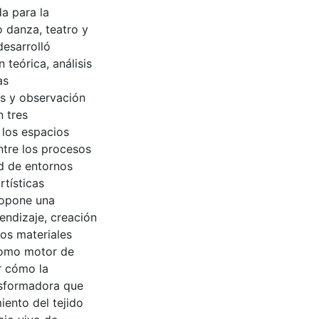
a para la
o danza, teatro y
desarrolló
teórica, análisis
as
es y observación
n tres
 los espacios
ntre los procesos
ad de entornos
rtísticas
ropone una
endizaje, creación
los materiales
 como motor de
r cómo la
nsformadora que
iento del tejido