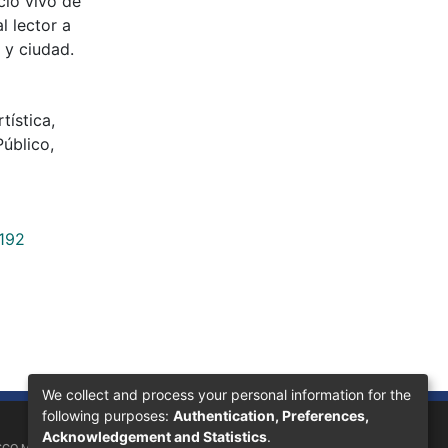
cio vivo de
l lector a
 y ciudad.
tística
,
Público
,
4192
We collect and process your personal information for the
following purposes:
Authentication, Preferences,
Acknowledgement and Statistics
.