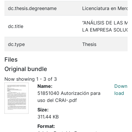
dc.thesis.degreename
Licenciatura en Merca
“ANÁLISIS DE LAS M
dc.title
LA EMPRESA SOLUCI
dc.type
Thesis
Files
Original bundle
Now showing
1 - 3 of 3
Name:
Down
51851040 Autorización para
load
uso del CRAI-.pdf
Size:
311.44 KB
Format: