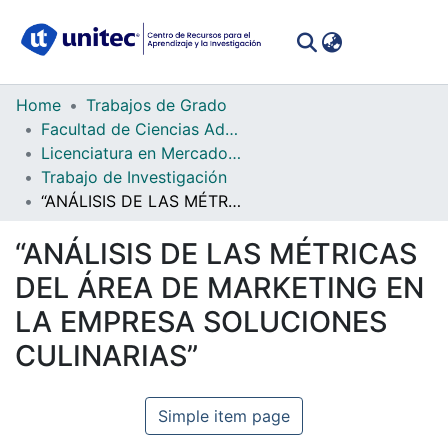
(curren
Log In
Communities
Home
Trabajos de Grado
&
Facultad de Ciencias Administrativas y Sociales
Collections
Licenciatura en Mercadotecnia
Trabajo de Investigación
All of DSpace
“ANÁLISIS DE LAS MÉTRICAS DEL ÁREA DE MARKETING EN LA EMPRESA SOLUCIONES CULINARIAS”
Statistics
“ANÁLISIS DE LAS MÉTRICAS
DEL ÁREA DE MARKETING EN
LA EMPRESA SOLUCIONES
CULINARIAS”
Simple item page