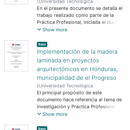
(
Universidad Tecnológica
Centroamericana UNITEC
En el presente documento se detalla el
)
Ugo
Marcello Pineda Sarmiento
trabajo realizado como parte de la
;
Claudia
Rodríguez
Práctica Profesional, iniciada el día 23
de abril de 2018 y culminada el 30 de
Show more
junio de 2018 en la empresa
Constructora Fortaleza de Honduras
Item
S.A. de C.V. ubicada en la ciudad de Sa
Implementación de la madera
laminada en proyectos
arquitectónicos en Honduras,
municipalidad de el Progreso
(
Universidad Tecnológica
Centroamericana UNITEC
El principal propósito de este
)
Stephanie
Beatriz Silva Castillo
documento hace referencia al tema de
;
Suany Beatriz
Aguirre Moreno
investigación y Practica Profesional
previo a la obtención del Título de
Show more
Arquitectura desarrollado en dos
partes, la primera se establece el marco
Item