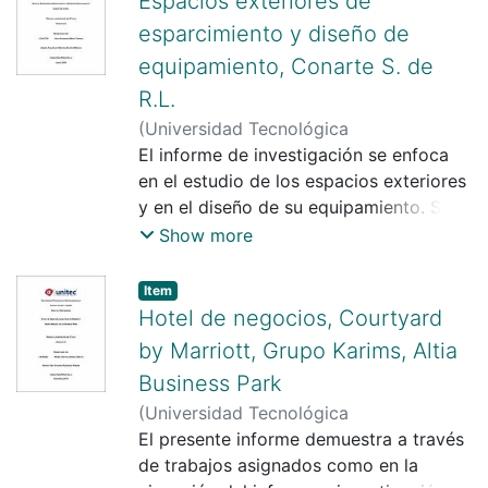
Espacios exteriores de
esparcimiento y diseño de
equipamiento, Conarte S. de
R.L.
(
Universidad Tecnológica
Centroamericana UNITEC
El informe de investigación se enfoca
)
Hugo
Humberto Mejía Tróchez
en el estudio de los espacios exteriores
;
Suany Beatriz
Aguirre Moreno
y en el diseño de su equipamiento. Se
logra explorar y definir las
Show more
características esenciales de un espacio
exterior y la importancia de su relación
Item
con el equipamiento urbano.
Hotel de negocios, Courtyard
by Marriott, Grupo Karims, Altia
Business Park
(
Universidad Tecnológica
Centroamericana UNITEC
El presente informe demuestra a través
)
María
Cristina Jiménez Urrutia
de trabajos asignados como en la
;
Yohandy