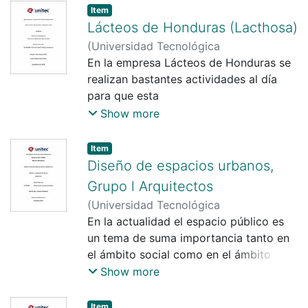
que se lleva a cabo en la empresa
Item
Inversiones Aliadas S.A de C.V.
Lácteos de Honduras (Lacthosa)
(
Universidad Tecnológica
Centroamericana UNITEC
En la empresa Lácteos de Honduras se
)
Marlon
Andrés Borjas Carbajal
realizan bastantes actividades al día
;
Hegel Merlin
López García
para que esta
pueda ser la gran empresa que es hoy
Show more
en día, estas actividades son realizadas
por los
Item
empleados que la conforman.
Diseño de espacios urbanos,
Lácteos de Honduras cuenta con
Grupo l Arquitectos
diferentes plantas
(
Universidad Tecnológica
Centroamericana UNITEC
En la actualidad el espacio público es
)
Daniela
Isabel Guardado Ramírez
un tema de suma importancia tanto en
;
Yohandy
Rodríguez Pereira
el ámbito social como en el ámbito
urbano y arquitectónico, este se ha
Show more
convertido en uno de los mayores
temas en la política urbana de una
Item