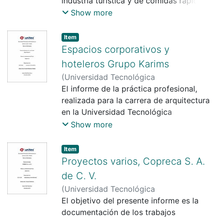
Rodríguez Pereira
industria turística y de comidas rápidas.
la etapa de diseño como la de
Las más populares son las que
Show more
supervisión. Logrando esto mediante la
comenzaron a ser creadas después de
investigación, el desarrollo y la
1990 bajo regímenes especiales que les
Item
aplicación de los conocimientos.
permitieron desarrollarse y posici
Espacios corporativos y
hoteleros Grupo Karims
(
Universidad Tecnológica
Centroamericana UNITEC
El informe de la práctica profesional,
)
Isis Arleth
Flores Reyes
realizada para la carrera de arquitectura
;
Yohandy Rodríguez
Pereira
en la Universidad Tecnológica
Centroamericana (UNITEC), tiene como
Show more
objetivo demostrar todos los
conocimientos adquiridos durante el
Item
tiempo en el que esta fue desarrollada.
Proyectos varios, Copreca S. A.
de C. V.
(
Universidad Tecnológica
Centroamericana UNITEC
El objetivo del presente informe es la
)
Debbie
Gisselli Vivian Reynaud
documentación de los trabajos
;
Yohandy