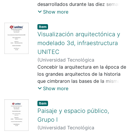
Rodríguez Pereira
desarrollados durante las diez semanas
de la práctica profesional, previo a la
Show more
obtención del título universitario de
arquitecta. La misma fue realizada en la
Item
empresa de raíces
Visualización arquitectónica y
modelado 3d, infraestructura
UNITEC
(
Universidad Tecnológica
Centroamericana UNITEC
Concebir la arquitectura en la época de
)
Mariela
Antonia Amaya López
los grandes arquitectos de la historia
;
Yohandy
Rodríguez
que cimbraron las bases de la misma a
través del expresionismo gráfico, es
Show more
muy diferente a como se puede percibir
hoy en día. Los nuevos avances
Item
tecnológicos del diseño digital
Paisaje y espacio público,
Grupo l
(
Universidad Tecnológica