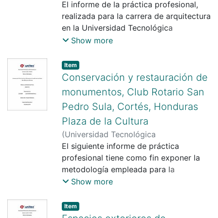
Centroamericana UNITEC
El informe de la práctica profesional,
)
Jenny Paola
Ochoa Navarro
realizada para la carrera de arquitectura
;
Suany Beatriz Aguirre
Moreno
en la Universidad Tecnológica
Centroamericana (UNITEC), tiene como
Show more
propósito demostrar los conocimientos
adquiridos durante el tiempo de
Item
duración de la mis
Conservación y restauración de
monumentos, Club Rotario San
Pedro Sula, Cortés, Honduras
Plaza de la Cultura
(
Universidad Tecnológica
Centroamericana UNITEC
El siguiente informe de práctica
)
Laura
Natarén Oyuela
profesional tiene como fin exponer la
;
Yohandy Rodríguez
Pereira
metodología empleada para la
Conservación de Monumentos dentro
Show more
del contexto nacional; utilizando como
caso de estudio Plaza de La Cultura, un
Item
edificio construido dur