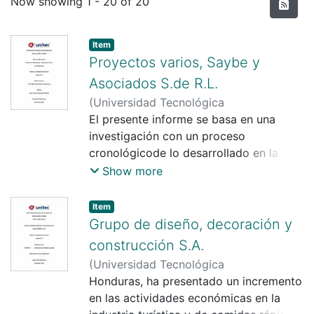
Recent Submissions
Now showing
1 - 20 of 20
Item
Proyectos varios, Saybe y
Asociados S.de R.L.
(
Universidad Tecnológica
Centroamericana UNITEC
El presente informe se basa en una
,
2023-12-13
)
David Otoniel Teruel Jaar
investigación con un proceso
;
David Otoniel
Teruel Jaar
cronológicode lo desarrollado en la
;
Yohandy Rodríguez Pereira
práctica profesional. El mismo tiene
Show more
como objetivo integrar en el ámbito
laboral profesional los conocimientos
Item
obtenidos en la academia de
Grupo de diseño, decoración y
Arquitectura e Ingeniería Civil durante el
construcción S.A.
periodo que comprende la práctica
(
Universidad Tecnológica
profesional realzada en SAYBE Y
Centroamericana UNITEC
Honduras, ha presentado un incremento
)
Jonathan
ASOCIADOS S de R.L., a través de la
Josué Ferrera Izaguirre
en las actividades económicas en la
;
Yohandy
implementación de liderazgo, tanto en