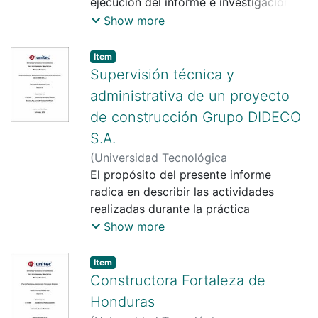
Rodríguez Pereira
ejecución del informe e investigación
relacionados a estos, los conocimientos
Show more
adquiridos en la empresa de Grupo
Karim’s y permiten un mejor desarrollo
Item
en el ámbito laboral d
Supervisión técnica y
administrativa de un proyecto
de construcción Grupo DIDECO
S.A.
(
Universidad Tecnológica
Centroamericana UNITEC
El propósito del presente informe
)
Gisselle
Esther García Morales
radica en describir las actividades
;
Suany Beatriz
Aguirre Moreno
realizadas durante la práctica
profesional, preámbulo ala culminación
Show more
de estudios universitarios, llevada a
cabo durante un periodo de 10 semanas
Item
en la empresa Grupo de Diseño,
Constructora Fortaleza de
Honduras