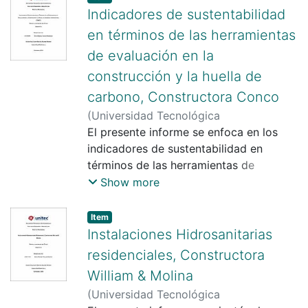
teórico de la madera lamina
Indicadores de sustentabilidad
en términos de las herramientas
de evaluación en la
construcción y la huella de
carbono, Constructora Conco
(
Universidad Tecnológica
Centroamericana UNITEC
El presente informe se enfoca en los
)
Ruth Daniela
Chávez Rodríguez
indicadores de sustentabilidad en
;
Suany Beatriz
Aguirre Moreno
términos de las herramientas de
evaluación en la construcción y la huella
Show more
de carbono. Se analiza el contexto
histórico, exponiendo los indicios de la
Item
sustentabilidad en la construcción y su
Instalaciones Hidrosanitarias
cambio exponencial a partir de la
residenciales, Constructora
revolución industrial, haciendo hincapié
William & Molina
en la evolución del proceso
(
Universidad Tecnológica
constructivo y el impacto negativo que