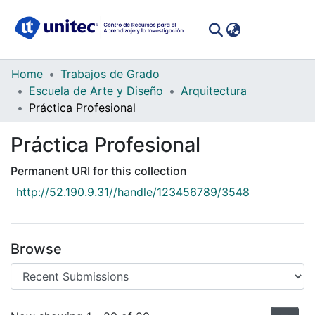
(curren
Log In
Communities
Home
Trabajos de Grado
&
Escuela de Arte y Diseño
Arquitectura
Collections
Práctica Profesional
All of DSpace
Práctica Profesional
Permanent URI for this collection
Statistics
http://52.190.9.31//handle/123456789/3548
Browse