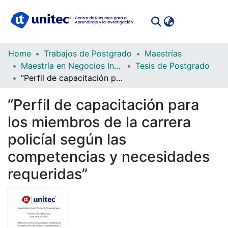
(curren
Log In
Communities
Home
Trabajos de Postgrado
Maestrías
&
Maestría en Negocios Internacionales para Latinoamérica (Global MBA)
Tesis de Postgrado
Collections
“Perfil de capacitación para los miembros de la carrera policíal según las competencias y necesidades requeridas”
All of DSpace
“Perfil de capacitación para
los miembros de la carrera
Statistics
policíal según las
competencias y necesidades
requeridas”