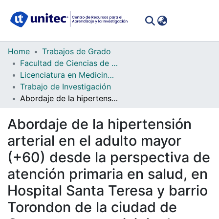
(curren
Log In
Communities
Home
Trabajos de Grado
&
Facultad de Ciencias de la Salud
Collections
Licenciatura en Medicina y Cirugía
Trabajo de Investigación
All of DSpace
Abordaje de la hipertensión arterial en el adulto mayor (+60) desde la perspectiva de atención primaria en salud, en Hospital Santa Teresa y barrio Torondon de la ciudad de Comayagua, municipio de Comayagua en la cohorte 2019-2020
Statistics
Abordaje de la hipertensión
arterial en el adulto mayor
(+60) desde la perspectiva de
atención primaria en salud, en
Hospital Santa Teresa y barrio
Torondon de la ciudad de