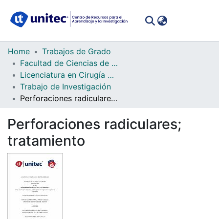
(curren
Log In
Communities
Home
Trabajos de Grado
&
Facultad de Ciencias de la Salud
Collections
Licenciatura en Cirugía Dental
Trabajo de Investigación
All of DSpace
Perforaciones radiculares; tratamiento
Statistics
Perforaciones radiculares;
tratamiento