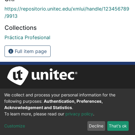
https://repositorio.unitec.edu/xmlui/handle/123456789
/9913
Collections
Práctica Profesional
Full item page
We collect and process your personal information for the
UNIVERSIDAD TECNOLÓGICA CENTROAMERICANA UNITEC
following purposes:
Authentication, Preferences,
BOULEVARD KENNEDY, V-782, FRENTE A RESIDENCIAL HONDURAS.
TEGUCIGALPA, FRANCISCO MORAZÁN, 11101
Acknowledgement and Statistics
.
To learn more, please read our
privacy policy
.
© 2024 Todos los Derechos Reservados.
Customize
Decline
That's ok
Desarrollado en DSpace - Versión 7.6 por |
IGNITE