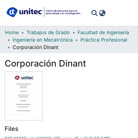
(curren
Log In
Communities
Home
Trabajos de Grado
Facultad de Ingeniería
&
Ingeniería en Mecatrónica
Práctica Profesional
Collections
Corporación Dinant
All of DSpace
Corporación Dinant
Statistics
Files