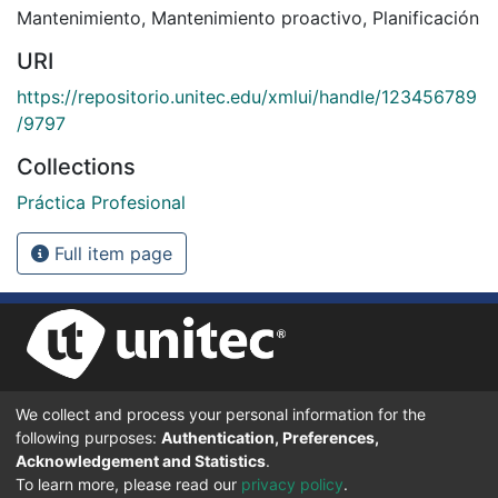
Mantenimiento
,
Mantenimiento proactivo
,
Planificación
URI
https://repositorio.unitec.edu/xmlui/handle/123456789
/9797
Collections
Práctica Profesional
Full item page
We collect and process your personal information for the
UNIVERSIDAD TECNOLÓGICA CENTROAMERICANA UNITEC
following purposes:
Authentication, Preferences,
BOULEVARD KENNEDY, V-782, FRENTE A RESIDENCIAL HONDURAS.
TEGUCIGALPA, FRANCISCO MORAZÁN, 11101
Acknowledgement and Statistics
.
To learn more, please read our
privacy policy
.
© 2024 Todos los Derechos Reservados.