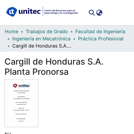
(curren
Log In
Communities
Home
Trabajos de Grado
Facultad de Ingeniería
&
Ingeniería en Mecatrónica
Práctica Profesional
Collections
Cargill de Honduras S.A. Planta Pronorsa
All of DSpace
Cargill de Honduras S.A.
Planta Pronorsa
Statistics