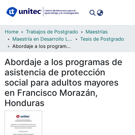
(curren
Log In
Communities
Home
Trabajos de Postgrado
Maestrías
&
Maestría en Desarrollo Local y Cooperación Internacional
Tesis de Postgrado
Collections
Abordaje a los programas de asistencia de protección social para adultos mayores en Francisco Morazán, Honduras
All of DSpace
Abordaje a los programas de
asistencia de protección
Statistics
social para adultos mayores
en Francisco Morazán,
Honduras