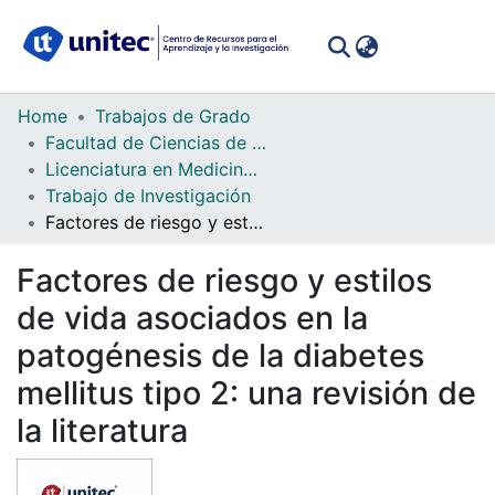
(curren
Log In
Communities
Home
Trabajos de Grado
&
Facultad de Ciencias de la Salud
Collections
Licenciatura en Medicina y Cirugía
Trabajo de Investigación
All of DSpace
Factores de riesgo y estilos de vida asociados en la patogénesis de la diabetes mellitus tipo 2: una revisión de la literatura
Statistics
Factores de riesgo y estilos
de vida asociados en la
patogénesis de la diabetes
mellitus tipo 2: una revisión de
la literatura