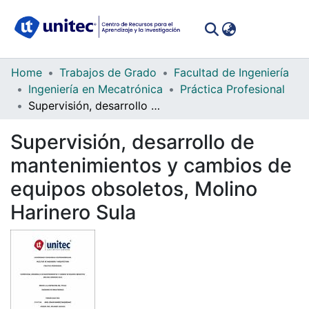
(curren
Log In
Communities
Home
Trabajos de Grado
Facultad de Ingeniería
&
Ingeniería en Mecatrónica
Práctica Profesional
Collections
Supervisión, desarrollo de mantenimientos y cambios de equipos obsoletos, Molino Harinero Sula
All of DSpace
Supervisión, desarrollo de
mantenimientos y cambios de
Statistics
equipos obsoletos, Molino
Harinero Sula