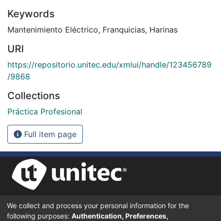
Keywords
Mantenimiento Eléctrico
,
Franquicias
,
Harinas
URI
https://repositorio.unitec.edu/xmlui/handle/123456789
/9868
Collections
Práctica Profesional
Full item page
We collect and process your personal information for the
UNIVERSIDAD TECNOLÓGICA CENTROAMERICANA UNITEC
following purposes:
Authentication, Preferences,
BOULEVARD KENNEDY, V-782, FRENTE A RESIDENCIAL HONDURAS.