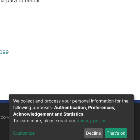
cia para fomentar
d
4099
We collect and process your personal information for the
following purposes:
Authentication, Preferences,
Acknowledgement and Statistics
.
SCO MORAZÁN, 11101
To learn more, please read our
privacy policy
.
Customize
Decline
That's ok