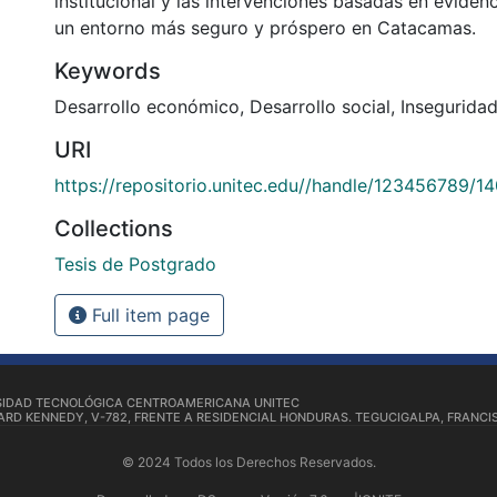
institucional y las intervenciones basadas en eviden
un entorno más seguro y próspero en Catacamas.
Keywords
Desarrollo económico
,
Desarrollo social
,
Insegurida
URI
https://repositorio.unitec.edu//handle/123456789/1
Collections
Tesis de Postgrado
Full item page
SIDAD TECNOLÓGICA CENTROAMERICANA UNITEC
RD KENNEDY, V-782, FRENTE A RESIDENCIAL HONDURAS. TEGUCIGALPA, FRANCI
© 2024 Todos los Derechos Reservados.