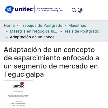
(curren
Log In
Communities
Home
Trabajos de Postgrado
Maestrías
&
Maestría en Negocios Internacionales para Latinoamérica (Global MBA)
Tesis de Postgrado
Collections
Adaptación de un concepto de esparcimiento enfocado a un segmento de mercado en Tegucigalpa
All of DSpace
Adaptación de un concepto
de esparcimiento enfocado a
Statistics
un segmento de mercado en
Tegucigalpa