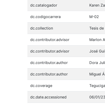
dc.catalogador
Karen Za
dc.codigocarrera
M-02
dc.collection
Tesis de
dc.contributor.advisor
Marlon A
dc.contributor.advisor
José Gui
dc.contributor.author
Dora Jul
dc.contributor.author
Miguel Á
dc.coverage
Teguciga
dc.date.accessioned
06/01/2