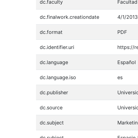
dc.faculty
Facultad
dc.finalwork.creationdate
4/1/2013
dc.format
PDF
dc.identifier.uri
https://
dc.language
Español
dc.language.iso
es
dc.publisher
Univers
dc.source
Univers
dc.subject
Marketin
dc.subject
Espacio 