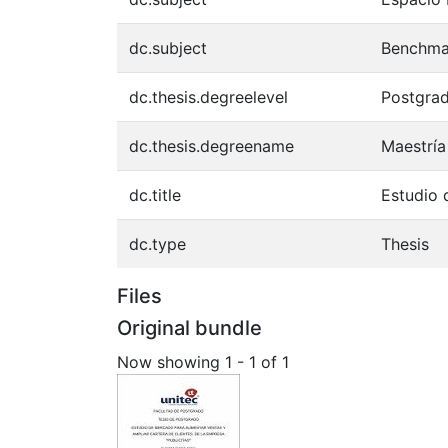
dc.subject
Benchma
dc.thesis.degreelevel
Postgra
dc.thesis.degreename
Maestría
dc.title
Estudio 
dc.type
Thesis
Files
Original bundle
Now showing
1 - 1 of 1