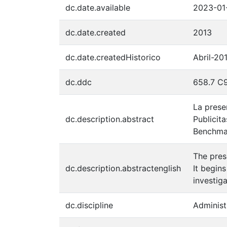
dc.date.available
2023-01
dc.date.created
2013
dc.date.createdHistorico
Abril-20
dc.ddc
658.7 C
La prese
dc.description.abstract
Publicit
Benchmar
The pres
dc.description.abstractenglish
It begin
investiga
dc.discipline
Administ