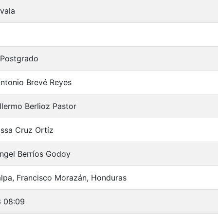
vala
 Postgrado
ntonio Brevé Reyes
llermo Berlioz Pastor
issa Cruz Ortíz
ngel Berríos Godoy
lpa, Francisco Morazán, Honduras
3 08:09