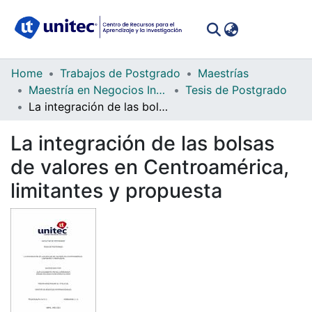
(curren
Log In
Communities
Home
Trabajos de Postgrado
Maestrías
&
Maestría en Negocios Internacionales para Latinoamérica (Global MBA)
Tesis de Postgrado
Collections
La integración de las bolsas de valores en Centroamérica, limitantes y propuesta
All of DSpace
La integración de las bolsas
de valores en Centroamérica,
Statistics
limitantes y propuesta