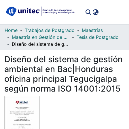
(curren
Log In
Communities
Home
Trabajos de Postgrado
Maestrías
&
Maestría en Gestión de Calidad Integrados
Tesis de Postgrado
Collections
Diseño del sistema de gestión ambiental en Bac|Honduras oficina principal Tegucigalpa según norma ISO 14001:2015
All of DSpace
Diseño del sistema de gestión
ambiental en Bac|Honduras
Statistics
oficina principal Tegucigalpa
según norma ISO 14001:2015