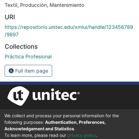
Textil
,
Producción
,
Mantenimiento
URI
https://repositorio.unitec.edu/xmlui/handle/123456789
/9897
Collections
Práctica Profesional
Full item page
We collect and process your personal information for the
UNIVERSIDAD TECNOLÓGICA CENTROAMERICANA UNITEC
following purposes:
Authentication, Preferences,
BOULEVARD KENNEDY, V-782, FRENTE A RESIDENCIAL HONDURAS.
TEGUCIGALPA, FRANCISCO MORAZÁN, 11101
Acknowledgement and Statistics
.
To learn more, please read our
privacy policy
.
© 2024 Todos los Derechos Reservados.