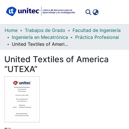
(curren
Log In
Communities
Home
Trabajos de Grado
Facultad de Ingeniería
&
Ingeniería en Mecatrónica
Práctica Profesional
Collections
United Textiles of America “UTEXA”
All of DSpace
United Textiles of America
“UTEXA”
Statistics