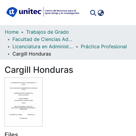
(curren
Log In
Communities
Home
Trabajos de Grado
&
Facultad de Ciencias Administrativas y Sociales
Collections
Licenciatura en Administración Industrial y Operaciones
Práctica Profesional
Cargill Honduras
All of DSpace
Cargill Honduras
Statistics
Files