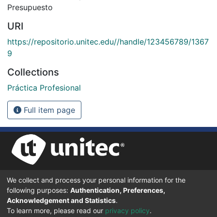
Presupuesto
URI
https://repositorio.unitec.edu//handle/123456789/1367
9
Collections
Práctica Profesional
Full item page
We collect and process your personal information for the
UNIVERSIDAD TECNOLÓGICA CENTROAMERICANA UNITEC
following purposes:
Authentication, Preferences,
BOULEVARD KENNEDY, V-782, FRENTE A RESIDENCIAL HONDURAS.
TEGUCIGALPA, FRANCISCO MORAZÁN, 11101
Acknowledgement and Statistics
.
To learn more, please read our
privacy policy
.
© 2024 Todos los Derechos Reservados.