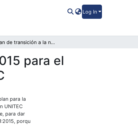
Log In
Plan de transición a la norma ISO 9001:2015 para el sistema de gestión de calidad de UNITEC
015 para el
C
plan para la
 en UNITEC
e, para dar
1:2015, porqu