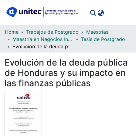
(curren
Log In
Communities
Home
Trabajos de Postgrado
Maestrías
&
Maestría en Negocios Internacionales para Latinoamérica (Global MBA)
Tesis de Postgrado
Collections
Evolución de la deuda pública de Honduras y su impacto en las finanzas públicas
All of DSpace
Evolución de la deuda pública
de Honduras y su impacto en
Statistics
las finanzas públicas