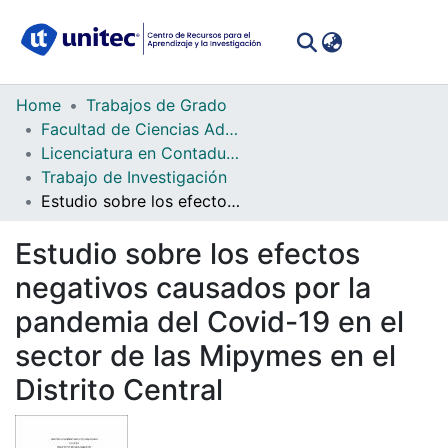
(curren
Log In
Communities
Home
Trabajos de Grado
&
Facultad de Ciencias Administrativas y Sociales
Collections
Licenciatura en Contaduría Pública y Finanzas
Trabajo de Investigación
All of DSpace
Estudio sobre los efectos negativos causados por la pandemia del Covid-19 en el sector de las Mipymes en el Distrito Central
Statistics
Estudio sobre los efectos
negativos causados por la
pandemia del Covid-19 en el
sector de las Mipymes en el
Distrito Central