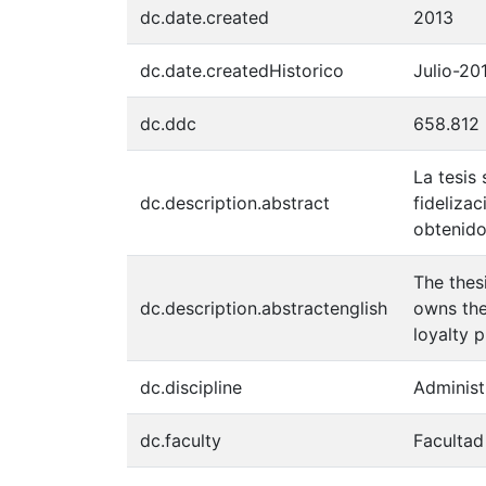
dc.date.created
2013
dc.date.createdHistorico
Julio-20
dc.ddc
658.812
La tesis
dc.description.abstract
fideliza
obtenido
The thes
dc.description.abstractenglish
owns the
loyalty 
dc.discipline
Administ
dc.faculty
Facultad