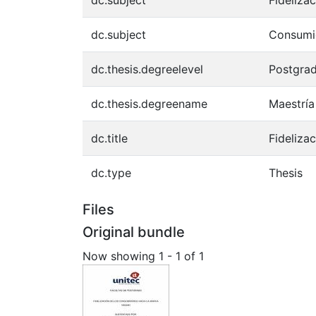
dc.subject
Consumi
dc.thesis.degreelevel
Postgra
dc.thesis.degreename
Maestría
dc.title
Fideliza
dc.type
Thesis
Files
Original bundle
Now showing
1 - 1 of 1