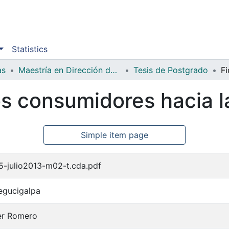
Statistics
as
Maestría en Dirección de Mercadotecnia
Tesis de Postgrado
los consumidores hacia 
Simple item page
-julio2013-m02-t.cda.pdf
egucigalpa
er Romero