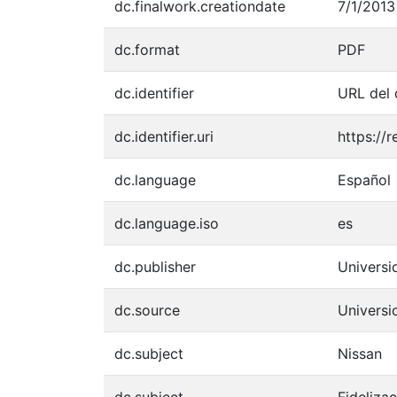
dc.finalwork.creationdate
7/1/2013
dc.format
PDF
dc.identifier
URL del
dc.identifier.uri
https://
dc.language
Español
dc.language.iso
es
dc.publisher
Univers
dc.source
Univers
dc.subject
Nissan
dc.subject
Fideliza