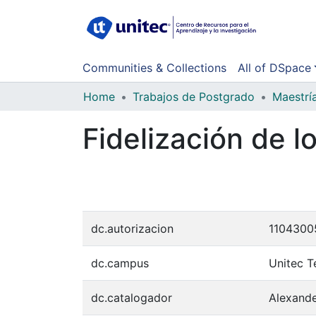
Communities & Collections
All of DSpace
Home
Trabajos de Postgrado
Maestrí
Fidelización de 
dc.autorizacion
11043005
dc.campus
Unitec T
dc.catalogador
Alexand