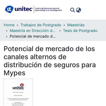
(curren
Log In
Communities
Home
Trabajos de Postgrado
Maestrías
&
Maestría en Dirección de Mercadotecnia
Tesis de Postgrado
Collections
Potencial de mercado de los canales alternos de distribución de seguros para Mypes
All of DSpace
Potencial de mercado de los
canales alternos de
Statistics
distribución de seguros para
Mypes