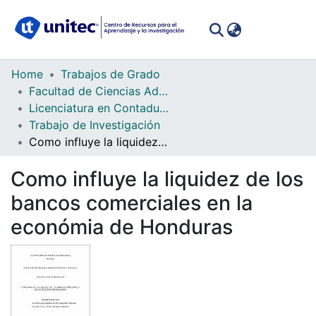
(curren
Log In
Communities
Home
Trabajos de Grado
&
Facultad de Ciencias Administrativas y Sociales
Collections
Licenciatura en Contaduría Pública y Finanzas
Trabajo de Investigación
All of DSpace
Como influye la liquidez de los bancos comerciales en la económia de Honduras
Statistics
Como influye la liquidez de los
bancos comerciales en la
económia de Honduras