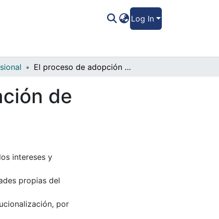
Log In
sional
El proceso de adopción de niños en situación de abandono en Honduras
ación de
los intereses y
ades propias del
tucionalización, por