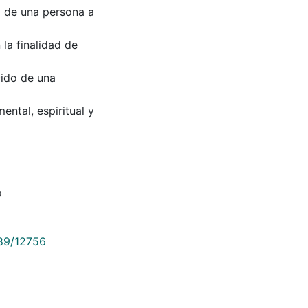
o de una persona a
n la finalidad de
cido de una
ental, espiritual y
o
789/12756