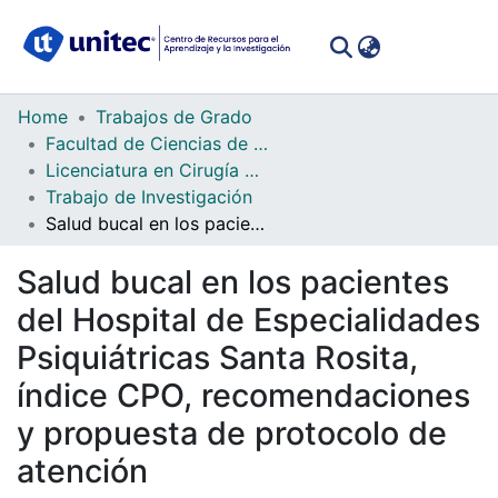
(curren
Log In
Communities
Home
Trabajos de Grado
&
Facultad de Ciencias de la Salud
Collections
Licenciatura en Cirugía Dental
Trabajo de Investigación
All of DSpace
Salud bucal en los pacientes del Hospital de Especialidades Psiquiátricas Santa Rosita, índice CPO, recomendaciones y propuesta de protocolo de atención
Statistics
Salud bucal en los pacientes
del Hospital de Especialidades
Psiquiátricas Santa Rosita,
índice CPO, recomendaciones
y propuesta de protocolo de
atención