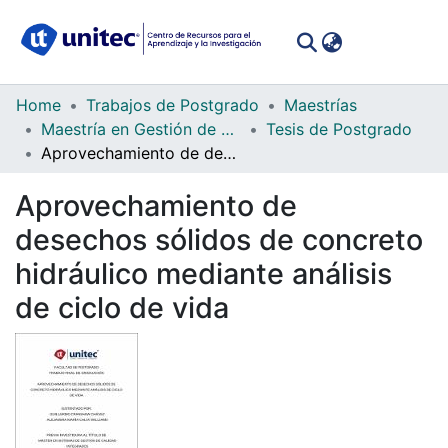
(curren
Log In
Communities
Home
Trabajos de Postgrado
Maestrías
&
Maestría en Gestión de Calidad Integrados
Tesis de Postgrado
Collections
Aprovechamiento de desechos sólidos de concreto hidráulico mediante análisis de ciclo de vida
All of DSpace
Aprovechamiento de
desechos sólidos de concreto
Statistics
hidráulico mediante análisis
de ciclo de vida