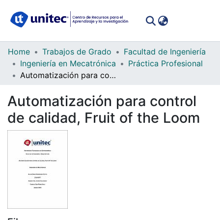
(curren
Log In
Communities
Home
Trabajos de Grado
Facultad de Ingeniería
&
Ingeniería en Mecatrónica
Práctica Profesional
Collections
Automatización para control de calidad, Fruit of the Loom
All of DSpace
Automatización para control
de calidad, Fruit of the Loom
Statistics