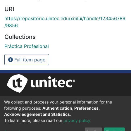
URI
https://repositorio.unitec.edu/xmlui/handle/123456789
/9856
Collections
Práctica Profesional
Full item page
We collect and process your personal information for the
UNIVERSIDAD TECNOLÓGICA CENTROAMERICANA UNITEC
following purposes:
Authentication, Preferences,
BOULEVARD KENNEDY, V-782, FRENTE A RESIDENCIAL HONDURAS.
TEGUCIGALPA, FRANCISCO MORAZÁN, 11101
Acknowledgement and Statistics
.
To learn more, please read our
privacy policy
.
© 2024 Todos los Derechos Reservados.