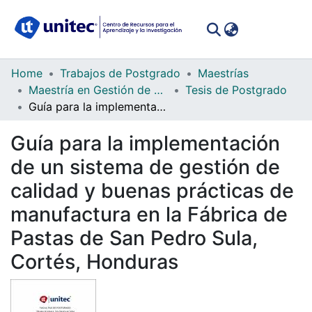
(curren
Log In
Communities
Home
Trabajos de Postgrado
Maestrías
&
Maestría en Gestión de Calidad Integrados
Tesis de Postgrado
Collections
Guía para la implementación de un sistema de gestión de calidad y buenas prácticas de manufactura en la Fábrica de Pastas de San Pedro Sula, Cortés, Honduras
All of DSpace
Guía para la implementación
de un sistema de gestión de
Statistics
calidad y buenas prácticas de
manufactura en la Fábrica de
Pastas de San Pedro Sula,
Cortés, Honduras