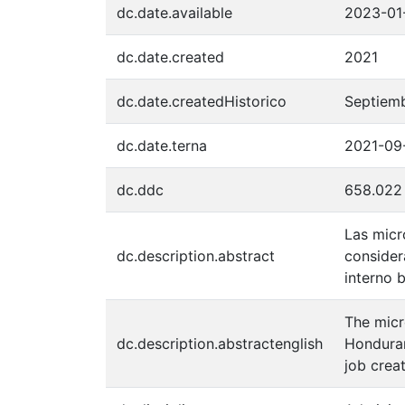
dc.date.available
2023-01
dc.date.created
2021
dc.date.createdHistorico
Septiem
dc.date.terna
2021-09
dc.ddc
658.022
Las micr
dc.description.abstract
consider
interno 
The micr
dc.description.abstractenglish
Honduran
job creat