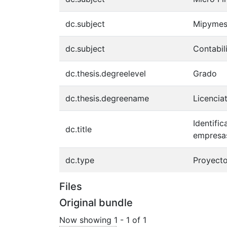
dc.subject
Mipyme
dc.subject
Contabil
dc.thesis.degreelevel
Grado
dc.thesis.degreename
Licencia
Identifi
dc.title
empresa
dc.type
Proyect
Files
Original bundle
Now showing
1 - 1 of 1