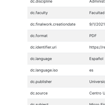
dc.discipline
Administ
dc.faculty
Facultad
dc.finalwork.creationdate
9/1/2021
dc.format
PDF
dc.identifier.uri
https://
dc.language
Español
dc.language.iso
es
dc.publisher
Univers
dc.source
Centro U
dc.subject
Micro Fi