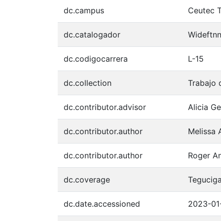
dc.campus
Ceutec 
dc.catalogador
Wideftn
dc.codigocarrera
L-15
dc.collection
Trabajo 
dc.contributor.advisor
Alicia G
dc.contributor.author
Melissa 
dc.contributor.author
Roger An
dc.coverage
Teguciga
dc.date.accessioned
2023-01