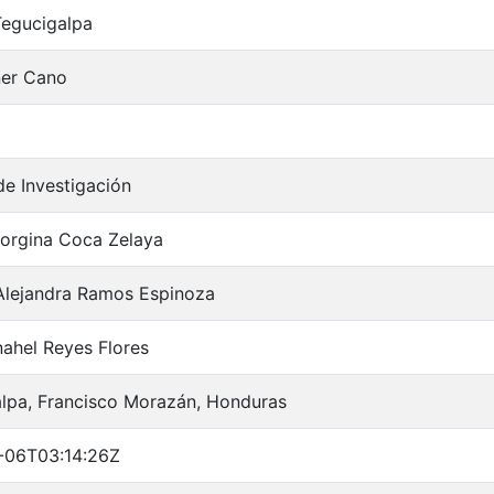
Tegucigalpa
ner Cano
de Investigación
eorgina Coca Zelaya
Alejandra Ramos Espinoza
ahel Reyes Flores
lpa, Francisco Morazán, Honduras
-06T03:14:26Z