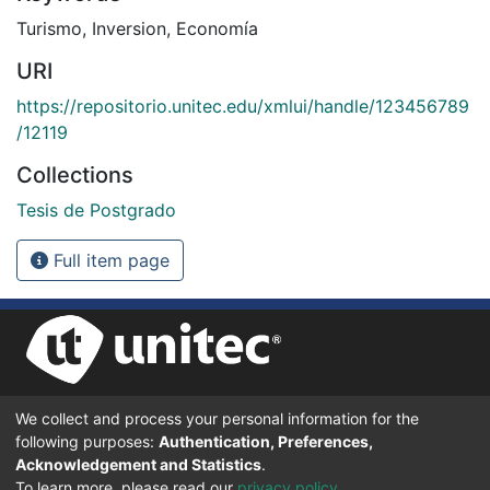
Turismo
,
Inversion
,
Economía
URI
https://repositorio.unitec.edu/xmlui/handle/123456789
/12119
Collections
Tesis de Postgrado
Full item page
We collect and process your personal information for the
UNIVERSIDAD TECNOLÓGICA CENTROAMERICANA UNITEC
following purposes:
Authentication, Preferences,
BOULEVARD KENNEDY, V-782, FRENTE A RESIDENCIAL HONDURAS.
TEGUCIGALPA, FRANCISCO MORAZÁN, 11101
Acknowledgement and Statistics
.
To learn more, please read our
privacy policy
.