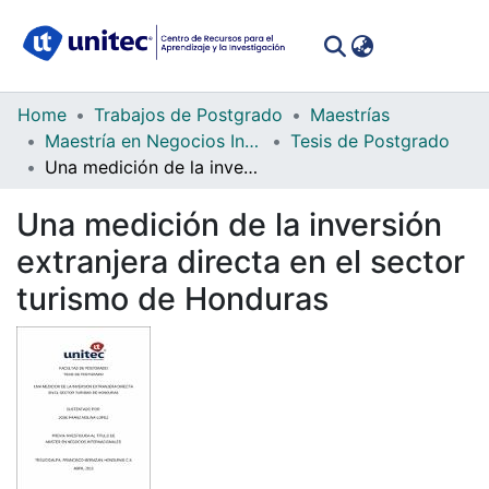
(curren
Log In
Communities
Home
Trabajos de Postgrado
Maestrías
&
Maestría en Negocios Internacionales para Latinoamérica (Global MBA)
Tesis de Postgrado
Collections
Una medición de la inversión extranjera directa en el sector turismo de Honduras
All of DSpace
Una medición de la inversión
extranjera directa en el sector
Statistics
turismo de Honduras