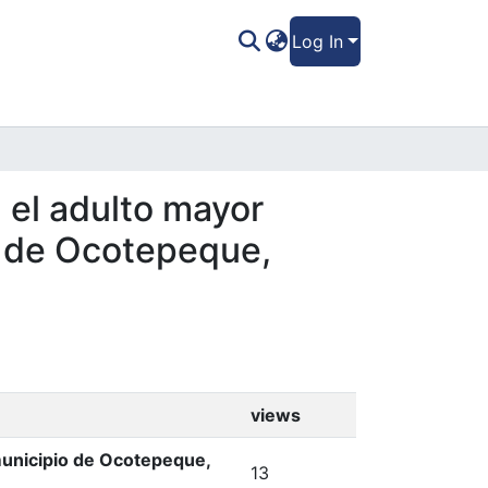
Log In
n el adulto mayor
o de Ocotepeque,
views
 municipio de Ocotepeque,
13