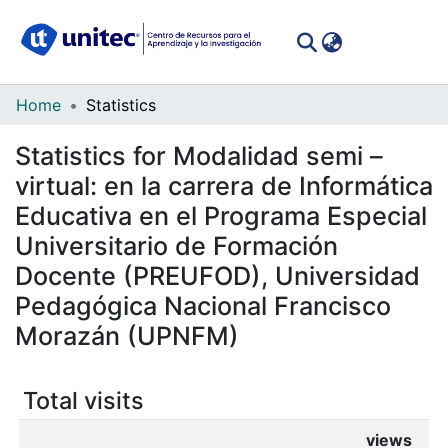
(curren
Log In
Communities
Home
Statistics
&
Statistics for Modalidad semi –
Collections
virtual: en la carrera de Informática
All of DSpace
Educativa en el Programa Especial
Universitario de Formación
Docente (PREUFOD), Universidad
Pedagógica Nacional Francisco
Morazán (UPNFM)
Total visits
views