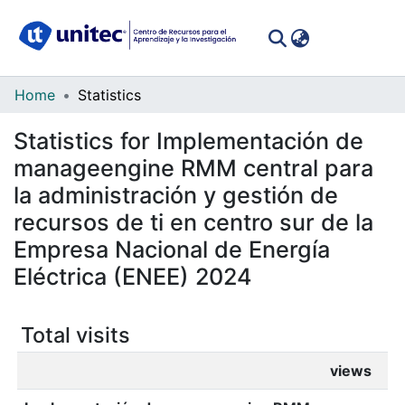
(curren
Log In
Communities
Home
Statistics
&
Statistics for Implementación de
Collections
manageengine RMM central para
All of DSpace
la administración y gestión de
recursos de ti en centro sur de la
Empresa Nacional de Energía
Eléctrica (ENEE) 2024
Total visits
views