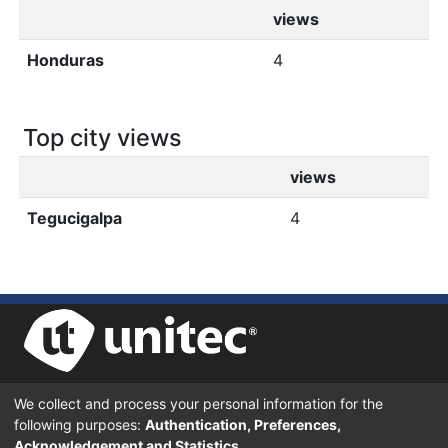
views
Honduras
4
Top city views
views
Tegucigalpa
4
We collect and process your personal information for the
UNIVERSIDAD TECNOLÓGICA CENTROAMERICANA UNITEC
following purposes:
Authentication, Preferences,
BOULEVARD KENNEDY, V-782, FRENTE A RESIDENCIAL HONDURAS.
TEGUCIGALPA, FRANCISCO MORAZÁN, 11101
Acknowledgement and Statistics
.