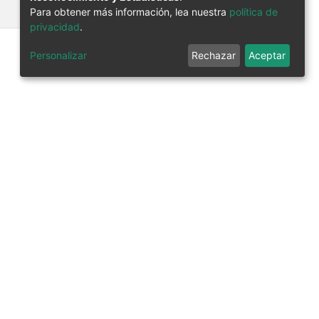
Para obtener más información, lea nuestra
política de
views
privacidad
.
134
Personalizar
Rechazar
Aceptar