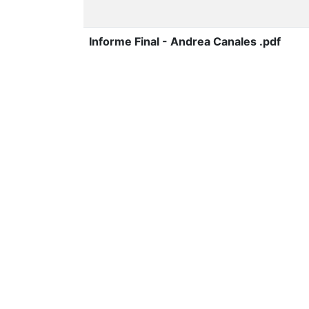
Informe Final - Andrea Canales .pdf
Top country views
Honduras
Top city views
Tegucigalpa